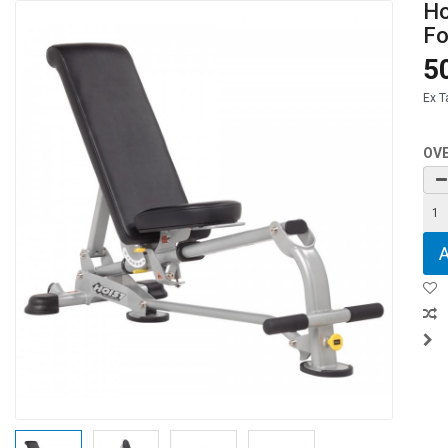
Ho
Fo
5
Ex T
OV